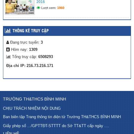
2016
Lượt xem:
1960
THỐNG KÊ TRUY CẬP
Đang trực tuyến:
3
Hôm nay:
1309
Tổng truy cập:
6508293
Địa chỉ IP: 216.73.216.171
TRƯỜNG TH&THCS BÌNH MINH
CHỊU TRÁCH NHIỆM NỘI DUNG
Ban biên tập Trang thông tin điện tử Trường TH&THCS BÌNH MINH
Giấy phép số .../GPTTĐT-STTTT do Sở TT&TT cấp ngày ....
LIÊN HỆ