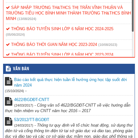
SÁP NHẬP TRƯỜNG TH&THCS THỊ TRẤN VĨNH THUẬN VÀ
TRƯỜNG TIỂU HỌC BÌNH MINH THÀNH TRƯỜNG TH&THCS BÌNH
MINH
(13/08/2024)
THÔNG BÁO TUYỂN SINH LỚP 6 NĂM HỌC 2024-2025
(05/06/2024)
THÔNG BÁO THỜI GIAN NĂM HỌC 2023-2024
(10/08/2023)
THÔNG BÁO TUYỂN SINH LỚP 6 NĂM HỌC 2023-2024
(09/06/2023)
VĂN BẢN
KẾ HOẠCH TUYỂN SINH NĂM HỌC 2022-2023
(06/06/2022)
Báo cáo kết quả thực hiện tuần lễ hưởng ứng học tập suốt đời
Trao tặng thiết bị học tập trực tuyến cho học sinh khó khăn
năm 2024
(07/01/2022)
-
(15/10/2024)
4622/BGDĐT-CNTT
-
Công văn số 4622/BGDĐT-CNTT về việc hướng dẫn
(24/03/2017)
thực hiện nhiệm vụ CNTT năm học 2016 – 2017
53/2012/TT-BGDĐT
-
Thông tư quy định về tổ chức hoạt động, sử dụng thư
(24/03/2017)
điện tử và cổng thông tin điện tử tại sở giáo dục và đào tạo, phòng giáo
dục và đào tạo và các cơ sở giáo dục mầm non, giáo dục phổ thông và