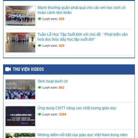
Học sinh đạt giải “Vàng” sân chơi Đấu trường VioEdu tỉnh
Mạnh thường quân phát quà cho các em học sinh có
Kiên Giang
hoàn cảnh khó khăn
(10/09/2024)
Lượt xem:
626
Sinh hoạt dưới cờ tuần đầu tiên năm học mới 2024-2025
(10/09/2024)
Tuần Lễ Học Tập Suốt Đời với chủ đề : “Phát triển văn
hoá đọc thúc đẩy học tập suốt đời”
Lượt xem:
620
THƯ VIỆN VIDEOS
Sinh hoạt dưới cờ
Lượt xem:
862
Ứng dụng CNTT nâng cao chất lượng giáo dục
Lượt xem:
3394
Những điểm nổi bật của giáo dục Việt Nam trong năm