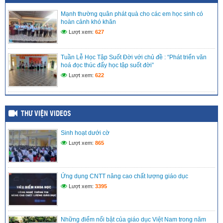
Học sinh đạt giải “Vàng” sân chơi Đấu trường VioEdu tỉnh
Mạnh thường quân phát quà cho các em học sinh có
Kiên Giang
hoàn cảnh khó khăn
(10/09/2024)
Lượt xem:
627
Sinh hoạt dưới cờ tuần đầu tiên năm học mới 2024-2025
(10/09/2024)
Tuần Lễ Học Tập Suốt Đời với chủ đề : “Phát triển văn
hoá đọc thúc đẩy học tập suốt đời”
Lượt xem:
622
THƯ VIỆN VIDEOS
Sinh hoạt dưới cờ
Lượt xem:
865
Ứng dụng CNTT nâng cao chất lượng giáo dục
Lượt xem:
3395
Những điểm nổi bật của giáo dục Việt Nam trong năm