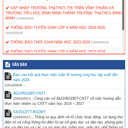
SÁP NHẬP TRƯỜNG TH&THCS THỊ TRẤN VĨNH THUẬN VÀ
TRƯỜNG TIỂU HỌC BÌNH MINH THÀNH TRƯỜNG TH&THCS BÌNH
MINH
(13/08/2024)
THÔNG BÁO TUYỂN SINH LỚP 6 NĂM HỌC 2024-2025
(05/06/2024)
THÔNG BÁO THỜI GIAN NĂM HỌC 2023-2024
(10/08/2023)
THÔNG BÁO TUYỂN SINH LỚP 6 NĂM HỌC 2023-2024
(09/06/2023)
VĂN BẢN
KẾ HOẠCH TUYỂN SINH NĂM HỌC 2022-2023
(06/06/2022)
Báo cáo kết quả thực hiện tuần lễ hưởng ứng học tập suốt đời
Trao tặng thiết bị học tập trực tuyến cho học sinh khó khăn
năm 2024
(07/01/2022)
-
(15/10/2024)
4622/BGDĐT-CNTT
-
Công văn số 4622/BGDĐT-CNTT về việc hướng dẫn
(24/03/2017)
thực hiện nhiệm vụ CNTT năm học 2016 – 2017
53/2012/TT-BGDĐT
-
Thông tư quy định về tổ chức hoạt động, sử dụng thư
(24/03/2017)
điện tử và cổng thông tin điện tử tại sở giáo dục và đào tạo, phòng giáo
dục và đào tạo và các cơ sở giáo dục mầm non, giáo dục phổ thông và