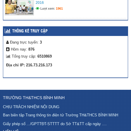
2016
Lượt xem:
1961
THỐNG KÊ TRUY CẬP
Đang trực tuyến:
3
Hôm nay:
876
Tổng truy cập:
6510869
Địa chỉ IP: 216.73.216.173
TRƯỜNG TH&THCS BÌNH MINH
CHỊU TRÁCH NHIỆM NỘI DUNG
Ban biên tập Trang thông tin điện tử Trường TH&THCS BÌNH MINH
Giấy phép số .../GPTTĐT-STTTT do Sở TT&TT cấp ngày ....