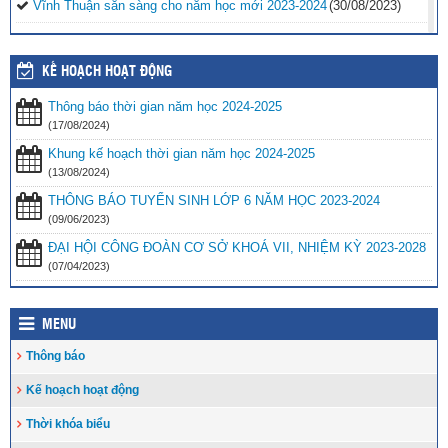
Vĩnh Thuận sẵn sàng cho năm học mới 2023-2024
(30/08/2023)
Tổng kết năm học 2022-2023 và triển khai phương hướng, nhiệm
vụ trọng tâm năm học 2023-2024
(30/08/2023)
KẾ HOẠCH HOẠT ĐỘNG
Trao 20 suất quà cho học sinh có hoàn cảnh khó khăn trước thềm
Thông báo thời gian năm học 2024-2025
năm học mới
(25/08/2023)
(17/08/2024)
Toà án nhân dân tỉnh Kiên Giang tặng Quỹ khuyến học huyện Vĩnh
Khung kế hoạch thời gian năm học 2024-2025
Thuận trước thềm năm học 2023-2024
(15/08/2023)
(13/08/2024)
Đẩy nhanh tiến độ thi công “Công trình xây nhà khuyến học năm
THÔNG BÁO TUYỂN SINH LỚP 6 NĂM HỌC 2023-2024
2023” tặng học sinh nghèo vượt khó học giỏi hiện chưa có nhà
(09/06/2023)
ở
(10/08/2023)
ĐẠI HỘI CÔNG ĐOÀN CƠ SỞ KHOÁ VII, NHIỆM KỲ 2023-2028
(07/04/2023)
MENU
Thông báo
Kế hoạch hoạt động
Thời khóa biểu